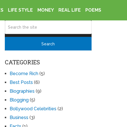
ES
LIFE STYLE
MONEY
REAL LIFE
POEMS
CATEGORIES
Become Rich
(5)
Best Posts
(6)
Biographies
(9)
Blogging
(5)
Bollywood Celebrities
(2)
Business
(3)
Facts
(1)