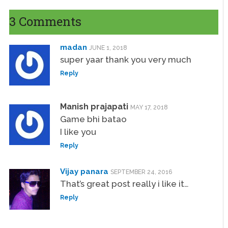
3 Comments
madan
JUNE 1, 2018
super yaar thank you very much
Reply
Manish prajapati
MAY 17, 2018
Game bhi batao
I like you
Reply
Vijay panara
SEPTEMBER 24, 2016
That’s great post really i like it…
Reply