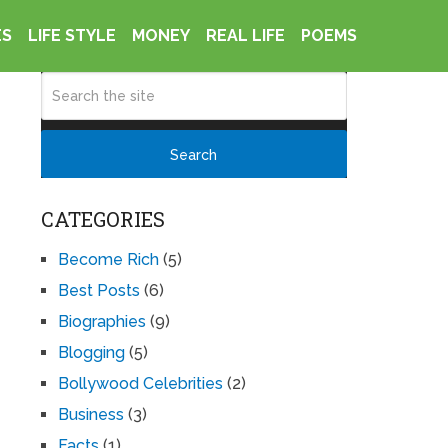
ES
LIFE STYLE
MONEY
REAL LIFE
POEMS
CATEGORIES
Become Rich
(5)
Best Posts
(6)
Biographies
(9)
Blogging
(5)
Bollywood Celebrities
(2)
Business
(3)
Facts
(1)