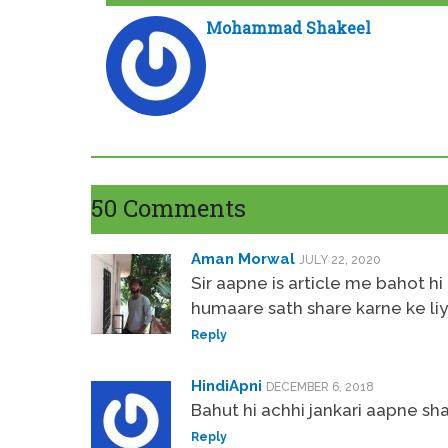
Mohammad Shakeel
50 Comments
Aman Morwal
JULY 22, 2020
Sir aapne is article me bahot hi
humaare sath share karne ke liy
Reply
HindiApni
DECEMBER 6, 2018
Bahut hi achhi jankari aapne sha
Reply