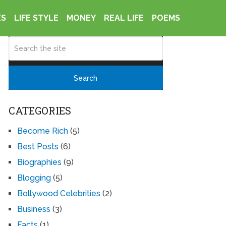
ES
LIFE STYLE
MONEY
REAL LIFE
POEMS
CATEGORIES
Become Rich
(5)
Best Posts
(6)
Biographies
(9)
Blogging
(5)
Bollywood Celebrities
(2)
Business
(3)
Facts
(1)