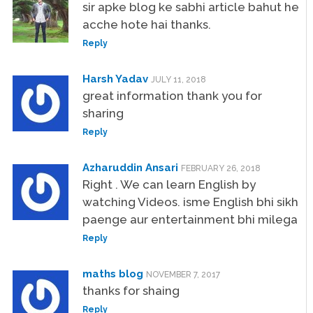
sir apke blog ke sabhi article bahut he
acche hote hai thanks.
Reply
Harsh Yadav
JULY 11, 2018
great information thank you for
sharing
Reply
Azharuddin Ansari
FEBRUARY 26, 2018
Right . We can learn English by
watching Videos. isme English bhi sikh
paenge aur entertainment bhi milega
Reply
maths blog
NOVEMBER 7, 2017
thanks for shaing
Reply