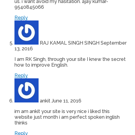
us. i want avoid my hasitation. ajay kumar-
9540845066
Reply
RAJ KAMAL SINGH SINGH
September
13, 2016
I am RK Singh, through your site I knew the secret
how to improve English.
Reply
ankit
June 11, 2016
im am ankit your site is very nice i liked this
website just month i am perfect spoken inglish
thinks
Reply