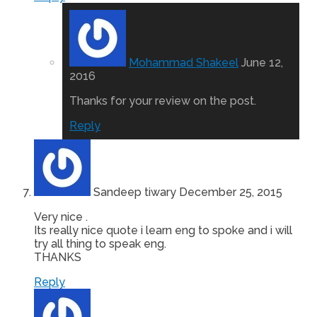
Mohammad Shakeel
June 12,
2016
Thanks for your review on the post.
Reply
Sandeep tiwary
December 25, 2015
Very nice .
Its really nice quote i learn eng to spoke and i will
try all thing to speak eng.
THANKS
Reply