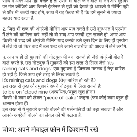
साथ में अगर आप मूवी देखते हैं तो उसमे भी बोले जाने वाले मीनिंग और मुहावरे
पर गौर कीजिये आप जितने इंटरेस्ट से मूवी को देखते हो आपको ये मीनिंग मूवी
से और भी जल्दी याद होगे, साथ में यह फैक्ट भी है कि हमें सुनने से ज्यादा
बहतर याद रहता है.
2. जिस भी शब्द की अंग्रेजी मीनिंग आप याद करते है उसे शुरुआत में प्रयोग
में लेने की कोसिस करे, नहीं तो वो शब्द आप जल्दी भूल सकते हो. अगर आप
किसी भी शब्द की अंग्रेजी मीनिंग याद करके उसे कुछ दिन के लिए ही प्रयोग
में लेते हो तो फिर बाद में उस शब्द को अपने बातचीत की आदत में लेने लगोगे.
3. आप चाहो तो मुहावरों की नोटबुक भी बना सकते हो जैसे अंग्रेजी बोलने
वाले करते है. उस नोटबुक में मुहावरों को इस तरह से लिख जैसे “it’s
raining cats and dogs” एक मुहावरा है जिसका मतलब हैं तेज़ बारिश
हो रही है. जिसे आप इसे तरह से लिख सकते है.
it’s raining cats and dogs (तेज़ बारिश हो रही हैं.)
इस तरह से कुछ और मुहावरे अपने नोटबुक में लिख सकते है:
to be on “cloud nine (अत्यधिक/बहुत खुश होना)
किसी भी काम को लेकर “piece of cake” कहना (जब कोई काम बहुत ही
आसान होता हैं)
इस तरह से ये मुहावरे आपके बोलने की पर्सनालिटी को बड़ा सकता है और
आपके अंग्रेजी बोलने का लेवल को भी बढाता है.
चोथा: अपने मोबाइल फ़ोन में डिक्शनरी रखे