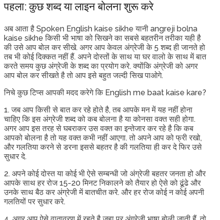
पहला: कुछ शब्द या लाइन बोलना शुरू करे
अब आता है Spoken English kaise sikhe यानी angreji bolna
kaise sikhe किसी भी भाषा को सिखने का सबसे बहतरीन तरीका यही है
की उसे आप बोल कर सीखे. अगर आप केवल अंग्रेजी के 5 शब्द ही जानते हो
तब भी कोई दिक्कत नहीं हैं. अपने दोस्तों के साथ या घर वालो के साथ में बात
करते समय कुछ अंग्रेजी के शब्द का प्रयोग करे. क्योंकि अंग्रेजी को अगर
आप बोल कर सीखते है तो आप इसे बहुत जल्दी सिख पाओगे.
निचे कुछ टिप्स आपकी मदद करेगे कि English me baat kaise kare?
1. जब आप किसी से बात कर रहे होते है, तब आपके मन में यह नहीं होना
चाहिए कि इस अंग्रेजी शब्द को कब बोलना है या कोनसा वक्त सही होगा.
अगर आप इस तरह से घबराकर उस वक्त का इन्तेजार कर रहे है कि कब
आपको बोलना है तो यह वक्त कभी नहीं आएगा. तो अपने आप को फ्री रखो,
और गलतिया करने से डरना इससे बहतर है की गलतिया ही कर दे फिर उसे
सुधार दे.
2. अपने कोई दोस्त या कोई भी ऐसे सम्बन्धी जो अंग्रेजी बहतर जनता हो और
आपके साथ हर रोज 15-20 मिनट निकालने को तैयार हो ऐसे को ढूंढे और
उनके साथ बैठ कर अंग्रेजी में बातचीत करे. और हर रोज कोई न कोई अपनी
गलतियों पर सुधार करे.
4. अगर आप ऐसे वातावरण में रहते है जहा पर अंग्रेजी भाषा बोली जाती हैं. तो