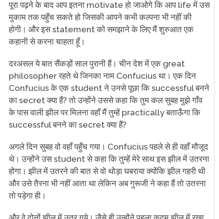
पूरा पढ़ने के बाद आप इतना motivate हो जाओगे कि आप life में उस
मुकाम तक पहुँच सकते हो जिसकी आपने कभी कल्पना भी नहीं की
होगी। और इस statement को समझाने के लिए मैं शुरुआत एक
कहानी से करना चाहता हूँ।
दरअसल ये बात सैंकड़ों साल पुरानी हैं। चीन देश में एक great
philosopher रहते थे जिनका नाम Confucius था। एक दिन
Confucius के एक student ने उनसे पूछा कि successful बनने
का secret क्या हैं? तो उन्होंने उससे कहा कि तुम कल सुबह मुझे गाँव
के पास वाली झील पर मिलना वहाँ मैं तुम्हें practically बताऊँगा कि
successful बनने का secret क्या हैं?
अगले दिन सुबह वो वहाँ पहुँच गया। Confucius पहले से ही वहाँ मौजूद
थे। उन्होंने उस student से कहा कि तुम्हें मेरे साथ इस झील में उतरना
होगा। झील में उतरने की बात से वो थोड़ा घबराया क्योंकि झील गहरी थी
और उसे तैरना भी नहीं आता था लेकिन अब गुरूजी ने कहा हैं तो उतरना
तो पड़ेगा ही।
और वे दोनों झील में उतर गये। जैसे ही उन्होंने पहला कदम झील में रखा